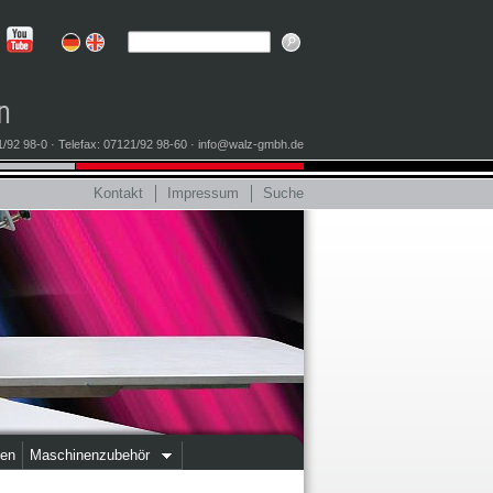
/92 98-0 · Telefax: 07121/92 98-60 · info@walz-gmbh.de
Kontakt
│
Impressum
│
Suche
nen
Maschinenzubehör