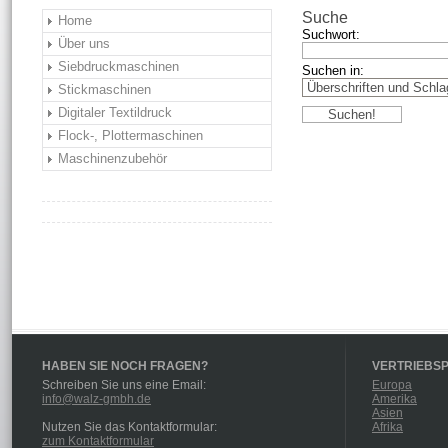
Suche
Home
Suchwort:
Über uns
Siebdruckmaschinen
Suchen in:
Stickmaschinen
Digitaler Textildruck
Flock-, Plottermaschinen
Maschinenzubehör
HABEN SIE NOCH FRAGEN?
VERTRIEBS
Schreiben Sie uns eine Email:
Europa
info@walz-gmbh.de
Amerika
Asien
Nutzen Sie das Kontaktformular:
Afrika
zum Kontaktformular